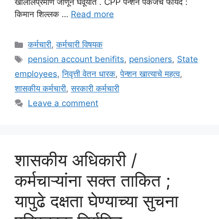
खालीलप्रमाणे जाणून घेवूयात . CPP पेन्शन पॅकेजचे फायदे :
किमान शिल्लक …
Read more
Categories
कर्मचारी
,
कर्मचारी विषयक
Tags
pension account benifits
,
pensioners
,
State
employees
,
निवृत्ती वेतन धारक
,
पेन्शन खात्याचे महत्व
,
शासकीय कर्मचारी
,
सरकारी कर्मचारी
Leave a comment
शासकीय अधिकारी /
कर्मचाऱ्यांना सक्त ताकित ;
यापुढे दक्षता घेण्याच्या सुचना