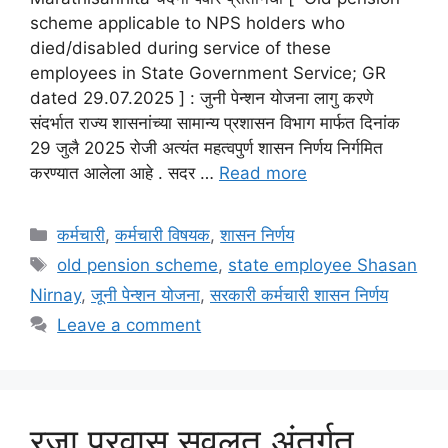
scheme applicable to NPS holders who
died/disabled during service of these
employees in State Government Service; GR
dated 29.07.2025 ] : जुनी पेन्शन योजना लागु करणे
संदर्भात राज्य शासनांच्या सामान्य प्रशासन विभाग मार्फत दिनांक
29 जुलै 2025 रोजी अत्यंत महत्वपुर्ण शासन निर्णय निर्गमित
करण्यात आलेला आहे . सदर …
Read more
Categories
कर्मचारी
,
कर्मचारी विषयक
,
शासन निर्णय
Tags
old pension scheme
,
state employee Shasan
Nirnay
,
जूनी पेन्शन योजना
,
सरकारी कर्मचारी शासन निर्णय
Leave a comment
रजा प्रवास सवलत अंतर्गत