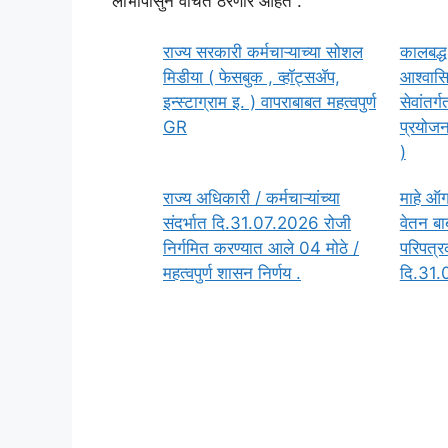
लाभांपासुन वंचित ठरणार आहेत .
राज्य सरकारी कर्मचाऱ्याच्या सोशल
कालबद्ध 
मिडीया ( फेसबुक , व्हॉट्सॲप,
आश्वासि
इन्स्टाग्राम इ. ) वापराबाबत महत्वपुर्ण
सेवांतर
GR
प्रयोजन
)
राज्य अधिकारी / कर्मचाऱ्यांच्या
माहे ऑग
संदर्भात दि.31.07.2026 रोजी
वेतन बा
निर्गमित करण्यात आले 04 मोठे /
परिपत्र
महत्वपुर्ण शासन निर्णय .
दि.31