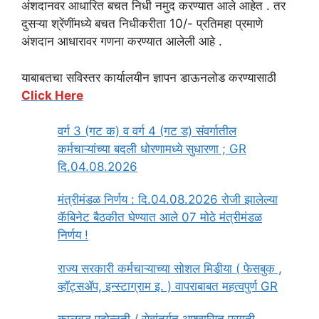
अंशदानवर आधारित बचत निधी नमुद करण्यात आले आहेत . तर
दुसऱ्या श्रेंणींमध्ये बचत निधीकरीता 10/- प्रतिमहा प्रमाणे
अंशदान आधारावर गणना करण्यात आलेली आहे .
याबाबतचा सविस्तर कार्यालयीन ज्ञापन डाऊनलोड करण्यासाठी
Click Here
वर्ग 3 (गट क) व वर्ग 4 (गट ड) संवर्गातील
कर्मचाऱ्यांच्या बदली धोरणामध्ये सुधारणा ; GR
दि.04.08.2026
मंत्रीमंडळ निर्णय : दि.04.08.2026 रोजी झालेल्या
कॅबिनेट बैठकीत घेण्यात आले 07 मोठे मंत्रीमंडळ
निर्णय !
राज्य सरकारी कर्मचाऱ्याच्या सोशल मिडीया ( फेसबुक ,
व्हॉट्सॲप, इन्स्टाग्राम इ. ) वापराबाबत महत्वपुर्ण GR
कालबद्ध पदोन्नती / सेवांतर्गत आश्वासित प्रगती