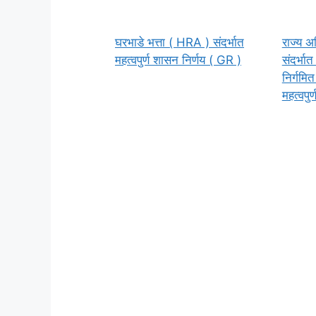
घरभाडे भत्ता ( HRA ) संदर्भात
राज्य अध
महत्वपुर्ण शासन निर्णय ( GR )
संदर्भ
निर्गमि
महत्वपुर