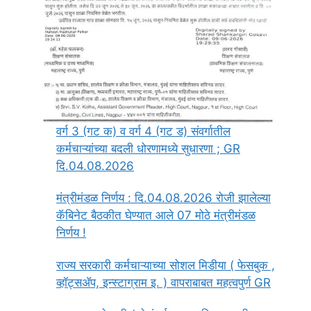
वर्ग 3 (गट क) व वर्ग 4 (गट ड) संवर्गातील
कर्मचाऱ्यांच्या बदली धोरणामध्ये सुधारणा ; GR
दि.04.08.2026
मंत्रीमंडळ निर्णय : दि.04.08.2026 रोजी झालेल्या
कॅबिनेट बैठकीत घेण्यात आले 07 मोठे मंत्रीमंडळ
निर्णय !
राज्य सरकारी कर्मचाऱ्याच्या सोशल मिडीया ( फेसबुक ,
व्हॉट्सॲप, इन्स्टाग्राम इ. ) वापराबाबत महत्वपुर्ण GR