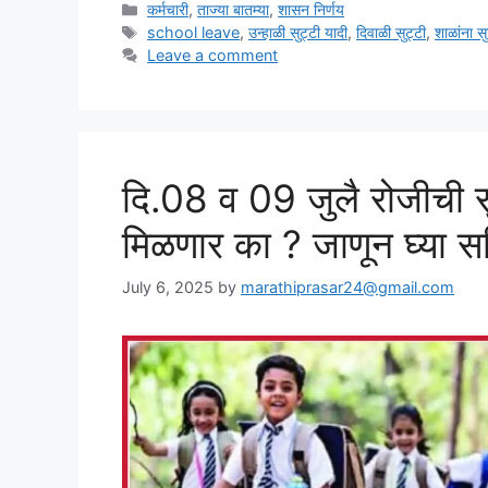
Categories
कर्मचारी
,
ताज्या बातम्या
,
शासन निर्णय
Tags
school leave
,
उन्हाळी सुट्टी यादी
,
दिवाळी सुट्टी
,
शाळांना सु
Leave a comment
दि.08 व 09 जुलै रोजीची सु
मिळणार का ? जाणून घ्या सवि
July 6, 2025
by
marathiprasar24@gmail.com