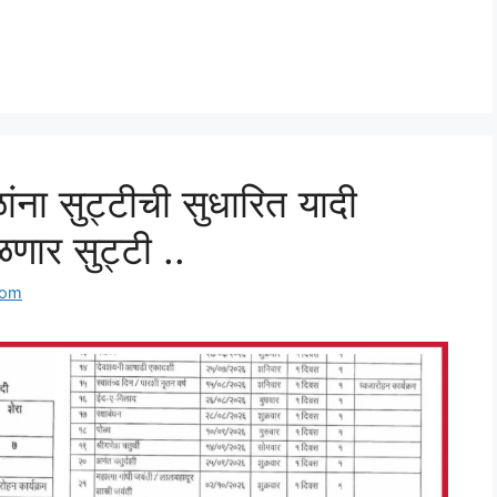
ना सुट्टीची सुधारित यादी
णार सुट्टी ..
com