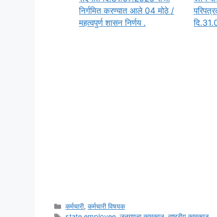
निर्गमित करण्यात आले 04 मोठे /
परिपत्र
महत्वपुर्ण शासन निर्णय .
दि.31
Categories
कर्मचारी
,
कर्मचारी विषयक
Tags
state employee
,
जनगणना कामकाज
,
राष्ट्रीय कामकाज