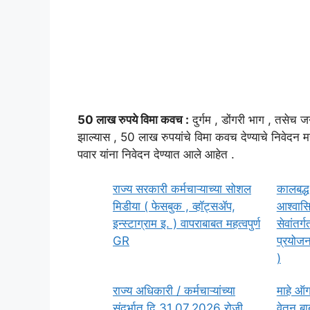
50 लाख रुपये विमा कवच :
दुर्गम , डोंगरी भाग , तसेच ज
झाल्यास , 50 लाख रुपयांचे विमा कवच देण्याचे निवेदन म
पवार यांना निवेदन देण्यात आले आहेत .
राज्य सरकारी कर्मचाऱ्याच्या सोशल
कालबद्ध 
मिडीया ( फेसबुक , व्हॉट्सॲप,
आश्वासि
इन्स्टाग्राम इ. ) वापराबाबत महत्वपुर्ण
सेवांतर
GR
प्रयोजन
)
राज्य अधिकारी / कर्मचाऱ्यांच्या
माहे ऑग
संदर्भात दि.31.07.2026 रोजी
वेतन बा