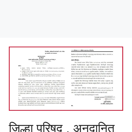
जिल्हा परिषद , अनुदानित