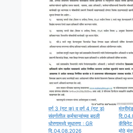
वर्ग 3 (गट क) व वर्ग 4 (गट ड)
मंत्रीमं
संवर्गातील कर्मचाऱ्यांच्या बदली
दि.04.
धोरणामध्ये सुधारणा ; GR
कॅबिनेट
दि.04.08.2026
मोठे मंत