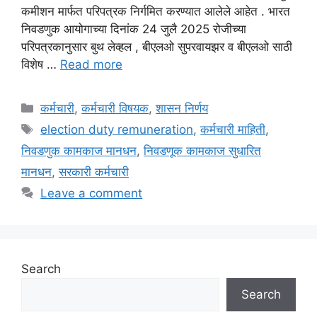
कमीशन मार्फत परिपत्रक निर्गमित करण्यात आलेले आहेत . भारत
निवडणुक आयोगाच्या दिनांक 24 जुलै 2025 रोजीच्या
परिपत्रकानुसार बुथ लेव्हल , बीएलओ सुपरवायझर व बीएलओ साठी
विशेष …
Read more
Categories
कर्मचारी
,
कर्मचारी विषयक
,
शासन निर्णय
Tags
election duty remuneration
,
कर्मचारी माहिती
,
निवडणुक कामकाज मानधन
,
निवडणूक कामकाज सुधारित
मानधन
,
सरकारी कर्मचारी
Leave a comment
Search
Search