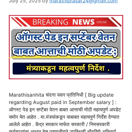
July 25, 2025
by
marathiprasar24@gmail.com
Marathisanhita चंदना पवार प्रतिनिधी [ Big update
regarding August paid in September salary ] :
ऑगस्ट पेड इन सप्टेंबर वेतन बाबत आत्ताची मोठी महत्वपुर्ण अपडेट
समोर येत आहेत . मा.मंत्र्यांकडून याबाबत महत्वपुर्ण निर्देश देण्यात
आलेले आहेत . केंद्र सरकार मार्फत सरकारी / निमसरकारी
कर्मचाऱ्यांना आधार बेस प्रणालीद्वारे उपस्थिती नोंदविणे अनिवार्य